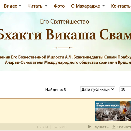
Видео
Читать
Фото
О Махарадже
Контакт
Найдено:
3
Слушать
Скачат
1 ч 7 м
|
62,6 МБ