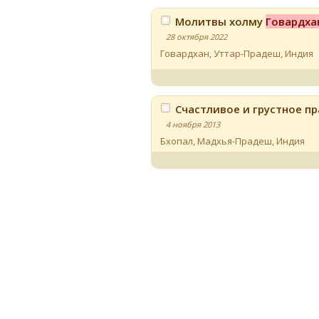
Молитвы холму
Говардха
28 октября 2022
Говардхан, Уттар-Прадеш
,
Индия
Счастливое и грустное п
4 ноября 2013
Бхопал, Мадхья-Прадеш
,
Индия