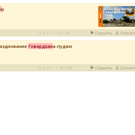
н
у
Слушать
Скачат
11 м 5 с
|
10,7 МБ
разднование
Говардхан
а-пуджи
Слушать
Скачат
51 м 21 с
|
35,3 МБ