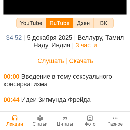
Молитвы Санатаны Госвами к Господу
Мы теряем нормальную жизнь и слава
Чайтанье
Сайт
Богу!
Войти
|
Регистрация
29 июля 2026
|
История версий
|
YouTube
RuTube
Дзен
ВК
Инструкция
29 июля 2026
|
Васух
|
Вишну-сахасра-нама
34:52
|
5 декабря 2025
|
Веллуру, Тамил
Наду, Индия
|
3 части
Нектар имени Кришны
Слушать
|
Скачать
Богатство, которое не спрятать в
24 июля 2026
сундук
00:00
Введение в тему сексуального
28 июля 2026
|
Васух
|
консерватизма
Вишну-сахасра-нама
Джанмаштами в Тбилиси 2025
00:44
Идеи Зигмунда Фрейда
Подрыватели доверия к себе
22 июля 2026
03:41
Влияние идей Фрейда на общество
Где живет Верховная Личность Бога?
Лекции
Статьи
Цитаты
Фото
Разное
Каков адрес Вишну?